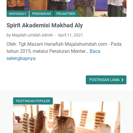
h
a
MA'HADALY
PENDIDIKAN
PESANTREN
b
Spirit Akademisi Makhad Aly
;
T
by Majalah umdah admin
April 11, 2021
i
Oleh: Tgk Mazani Hanafiah Majalahumdah.com - Pada
d
tahun 2015, melalui Peraturan Menter…
Baca
S
a
selengkapnya
p
k
i
B
r
o
i
POSTINGAN LAMA
l
t
e
A
h
k
POSTINGAN POPULER
M
a
e
d
m
e
b
m
e