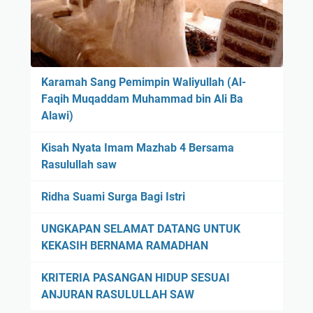
i
r
s
i
i
k
M
a
a
Karamah Sang Pemimpin Waliyullah (Al-
n
k
Faqih Muqaddam Muhammad bin Ali Ba
S
h
Alawi)
a
a
n
d
Kisah Nyata Imam Mazhab 4 Bersama
g
A
Rasulullah saw
s
l
i
y
Ridha Suami Surga Bagi Istri
D
e
UNGKAPAN SELAMAT DATANG UNTUK
n
KEKASIH BERNAMA RAMADHAN
g
a
KRITERIA PASANGAN HIDUP SESUAI
n
ANJURAN RASULULLAH SAW
C