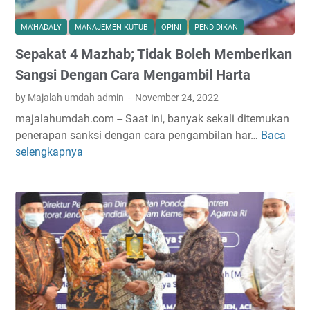
MA'HADALY
MANAJEMEN KUTUB
OPINI
PENDIDIKAN
Sepakat 4 Mazhab; Tidak Boleh Memberikan
Sangsi Dengan Cara Mengambil Harta
by Majalah umdah admin
November 24, 2022
majalahumdah.com -- Saat ini, banyak sekali ditemukan
penerapan sanksi dengan cara pengambilan har…
Baca
S
selengkapnya
e
p
a
k
a
t
4
M
a
z