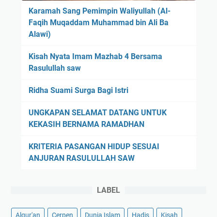
n
Karamah Sang Pemimpin Waliyullah (Al-
g
Faqih Muqaddam Muhammad bin Ali Ba
a
Alawi)
n
Q
Kisah Nyata Imam Mazhab 4 Bersama
a
Rasulullah saw
n
a
Ridha Suami Surga Bagi Istri
a
h
UNGKAPAN SELAMAT DATANG UNTUK
KEKASIH BERNAMA RAMADHAN
KRITERIA PASANGAN HIDUP SESUAI
ANJURAN RASULULLAH SAW
LABEL
Alqur'an
Cerpen
Dunia Islam
Hadis
Kisah