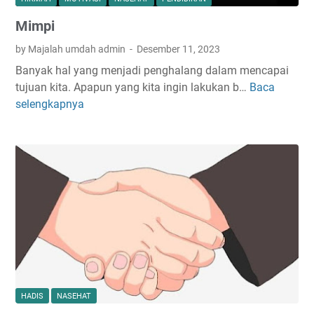
M
l
Mimpi
a
a
t
t
by Majalah umdah admin
Desember 11, 2023
i
S
Banyak hal yang menjadi penghalang dalam mencapai
u
tujuan kita. Apapun yang kita ingin lakukan b…
Baca
M
n
selengkapnya
i
n
m
a
p
h
i
HADIS
NASEHAT