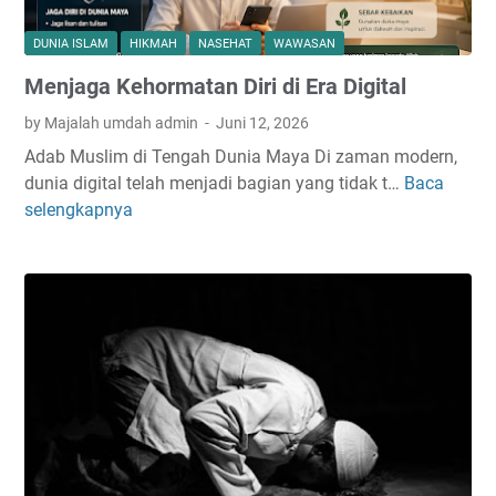
DUNIA ISLAM
HIKMAH
NASEHAT
WAWASAN
Menjaga Kehormatan Diri di Era Digital
by Majalah umdah admin
Juni 12, 2026
Adab Muslim di Tengah Dunia Maya Di zaman modern,
dunia digital telah menjadi bagian yang tidak t…
Baca
M
selengkapnya
e
n
j
a
g
a
K
e
h
o
r