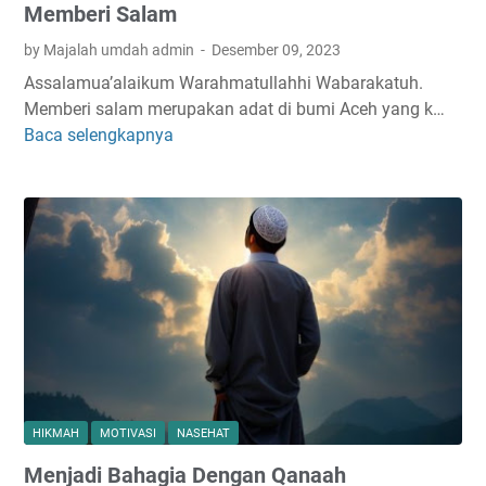
Memberi Salam
by Majalah umdah admin
Desember 09, 2023
Assalamua’alaikum Warahmatullahhi Wabarakatuh.
Memberi salam merupakan adat di bumi Aceh yang k…
Baca selengkapnya
M
e
m
b
e
r
i
S
a
l
a
m
HIKMAH
MOTIVASI
NASEHAT
Menjadi Bahagia Dengan Qanaah