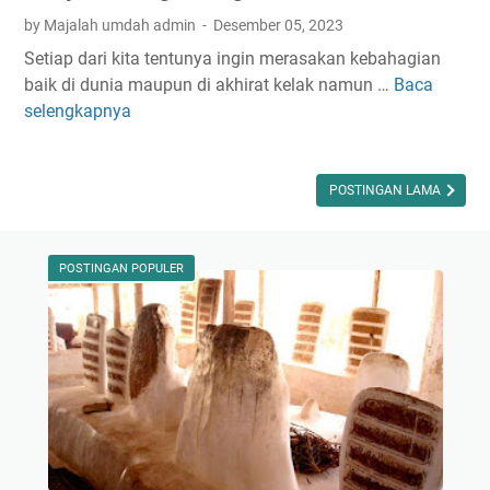
by Majalah umdah admin
Desember 05, 2023
Setiap dari kita tentunya ingin merasakan kebahagian
baik di dunia maupun di akhirat kelak namun …
Baca
M
selengkapnya
e
n
j
a
POSTINGAN LAMA
d
i
B
POSTINGAN POPULER
a
h
a
g
i
a
D
e