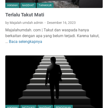
k
a
HIKMAH
NASEHAT
TAFAKKUR
D
l
Terlalu Takut Mati
i
s
by Majalah umdah admin
Desember 16, 2023
y
Majalahumdah. com | Takut dan waspada hanya
a
berkaitan dengan apa yang belum terjadi. Karena takut,
r
…
Baca selengkapnya
T
i
e
a
r
t
l
k
a
a
l
n
u
n
T
y
a
a
k
S
u
h
t
a
HIKMAH
MOTIVASI
NASEHAT
PENDIDIKAN