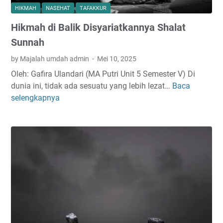
m
HIKMAH
NASEHAT
TAFAKKUR
a
Hikmah di Balik Disyariatkannya Shalat
t
a
Sunnah
n
by Majalah umdah admin
Mei 10, 2025
D
Oleh: Gafira Ulandari (MA Putri Unit 5 Semester V) Di
i
dunia ini, tidak ada sesuatu yang lebih lezat…
Baca
H
r
selengkapnya
i
i
k
d
m
i
a
E
h
r
d
a
i
D
B
i
a
g
l
i
i
t